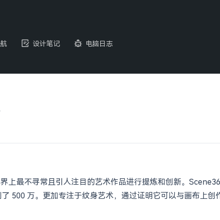
航
设计笔记
电脑日志
区
对世界上最不寻常且引人注目的艺术作品进行提炼和创新。Scene
到了 500 万。更加专注于纹身艺术，通过证明它可以与画布上