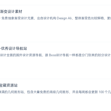
+ 抽象渐变设计素材
 2000+ 免费抽象渐变设计元素，出自设计机构 Design Ali，整体渐变色比较
 | 国外优秀设计导航站
ion 一个涵盖设计全面的国外设计资源导航，跟 Boss设计导航一样都是分门别类的
图形宝藏资源站
视觉感爆满的几何图形站，包含大量免费的高级几何图形，并且每周都会更新 100