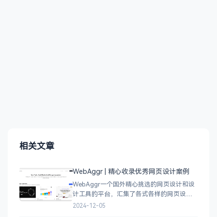
相关文章
WebAggr | 精心收录优秀网页设计案例
WebAggr一个国外精心挑选的网页设计和设
计工具的平台，汇集了各式各样的网页设计
案例，涵盖个人博客、时尚、设计、机构、
2024-12-05
电商等等前沿的创意作品，帮助创意设计人