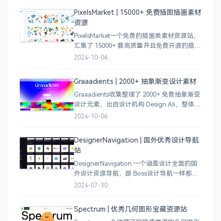
员激发设计灵感，能够快速吸收优秀的设
PixelsMarket | 15000+ 免费插图插画素材
计，应
资源
PixelsMarket一个免费的插画类素材资源站，
汇集了 15000+ 套高质量并且免费开源的插图
插画和图标资源。
2024-10-06
Graaadients | 2000+ 抽象渐变设计素材
Graaadients收集整理了 2000+ 免费抽象渐变
设计元素，出自设计机构 Design Ali，整体渐
变色比较鲜艳，更像是 AI 生成的元素，需要
2024-10-06
设计小伙伴自行甄别挑选。
DesignerNavigation | 国外优秀设计导航
站
DesignerNavigation 一个涵盖设计全面的国
外设计资源导航，跟 Boss设计导航一样都是
分门别类的划分设计灵感、资讯、UI 资源、
2024-07-30
插图插画、图库素材、以及各种设计工具。
Spectrum | 优秀几何图形宝藏资源站