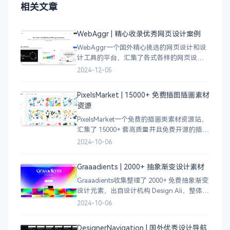
相关文章
WebAggr | 精心收录优秀网页设计案例
WebAggr一个国外精心挑选的网页设计和设
计工具的平台，汇集了各式各样的网页设计
案例，涵盖个人博客、时尚、设计、机构、
2024-12-05
电商等等前沿的创意作品，帮助创意设计人
员激发设计灵感，能够快速吸收优秀的设
PixelsMarket | 15000+ 免费插图插画素材
计，应
资源
PixelsMarket一个免费的插画类素材资源站，
汇集了 15000+ 套高质量并且免费开源的插图
插画和图标资源。
2024-10-06
Graaadients | 2000+ 抽象渐变设计素材
Graaadients收集整理了 2000+ 免费抽象渐变
设计元素，出自设计机构 Design Ali，整体渐
变色比较鲜艳，更像是 AI 生成的元素，需要
2024-10-06
设计小伙伴自行甄别挑选。
DesignerNavigation | 国外优秀设计导航