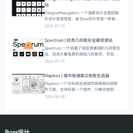
站
DesignerNavigation 一个涵盖设计全面的国
外设计资源导航，跟 Boss设计导航一样都是
分门别类的划分设计灵感、资讯、UI 资源、
2024-07-30
插图插画、图库素材、以及各种设计工具。
Spectrum | 优秀几何图形宝藏资源站
Spectrum 一个收藏了视觉感爆满的几何图形
站，包含大量免费的高级几何图形，并且每
周都会更新 100 个几何图案，不断的完善能
2024-07-12
让视觉设计师获取灵感，提升创作能力，激
发无限创意。
Mapbox | 城市线描黑白地图生成器
Mapbox 一个可在线生成城市线稿黑白地图
的工具，全球任意一个城市，只要你想到的
城市，直接搜索城市名称，自动生成该城市
2024-06-28
的线稿风貌，可以通过鼠标拖拽选择城市的
角落，一幅优雅充满设计感的地图作品就完
成了
Boss设计