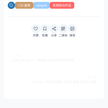
CSS 画廊
siiimple
极简网站作品
点赞
收藏
分享
二维码
海报
上一篇
Color Morph | 一键随机生成渐变色背景图
下一篇
Cowsay | 有趣好玩的 ASCII 签名在线生成器