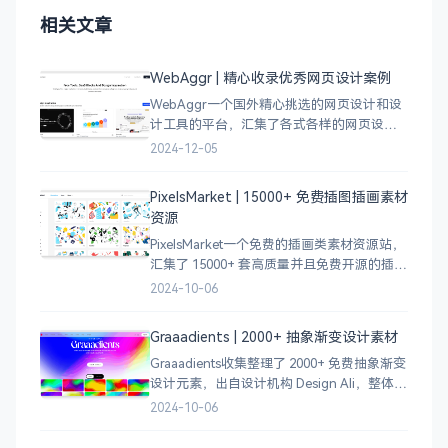
相关文章
WebAggr | 精心收录优秀网页设计案例
WebAggr一个国外精心挑选的网页设计和设
计工具的平台，汇集了各式各样的网页设计
案例，涵盖个人博客、时尚、设计、机构、
2024-12-05
电商等等前沿的创意作品，帮助创意设计人
员激发设计灵感，能够快速吸收优秀的设
PixelsMarket | 15000+ 免费插图插画素材
计，应
资源
PixelsMarket一个免费的插画类素材资源站，
汇集了 15000+ 套高质量并且免费开源的插图
插画和图标资源。
2024-10-06
Graaadients | 2000+ 抽象渐变设计素材
Graaadients收集整理了 2000+ 免费抽象渐变
设计元素，出自设计机构 Design Ali，整体渐
变色比较鲜艳，更像是 AI 生成的元素，需要
2024-10-06
设计小伙伴自行甄别挑选。