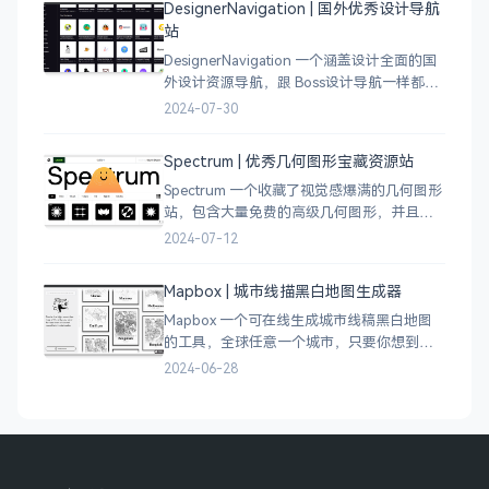
DesignerNavigation | 国外优秀设计导航
站
DesignerNavigation 一个涵盖设计全面的国
外设计资源导航，跟 Boss设计导航一样都是
分门别类的划分设计灵感、资讯、UI 资源、
2024-07-30
插图插画、图库素材、以及各种设计工具。
Spectrum | 优秀几何图形宝藏资源站
Spectrum 一个收藏了视觉感爆满的几何图形
站，包含大量免费的高级几何图形，并且每
周都会更新 100 个几何图案，不断的完善能
2024-07-12
让视觉设计师获取灵感，提升创作能力，激
发无限创意。
Mapbox | 城市线描黑白地图生成器
Mapbox 一个可在线生成城市线稿黑白地图
的工具，全球任意一个城市，只要你想到的
城市，直接搜索城市名称，自动生成该城市
2024-06-28
的线稿风貌，可以通过鼠标拖拽选择城市的
角落，一幅优雅充满设计感的地图作品就完
成了