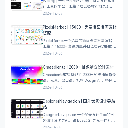
WebAggr一个国外精心挑选的网页设计和设
计工具的平台，汇集了各式各样的网页设计
案例，涵盖个人博客、时尚、设计、机构、
2024-12-05
电商等等前沿的创意作品，帮助创意设计人
员激发设计灵感，能够快速吸收优秀的设
PixelsMarket | 15000+ 免费插图插画素材
计，应
资源
PixelsMarket一个免费的插画类素材资源站，
汇集了 15000+ 套高质量并且免费开源的插图
插画和图标资源。
2024-10-06
Graaadients | 2000+ 抽象渐变设计素材
Graaadients收集整理了 2000+ 免费抽象渐变
设计元素，出自设计机构 Design Ali，整体渐
变色比较鲜艳，更像是 AI 生成的元素，需要
2024-10-06
设计小伙伴自行甄别挑选。
DesignerNavigation | 国外优秀设计导航
站
DesignerNavigation 一个涵盖设计全面的国
外设计资源导航，跟 Boss设计导航一样都是
分门别类的划分设计灵感、资讯、UI 资源、
2024-07-30