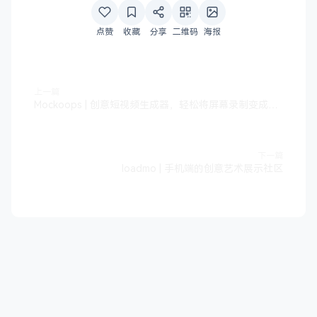
点赞
收藏
分享
二维码
海报
上一篇
Mockoops | 创意短视频生成器，轻松将屏幕录制变成产品演示
下一篇
loadmo | 手机端的创意艺术展示社区