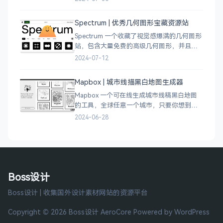
插图插画、图库素材、以及各种设计工具。
Spectrum | 优秀几何图形宝藏资源站
Spectrum 一个收藏了视觉感爆满的几何图形
站，包含大量免费的高级几何图形，并且每
周都会更新 100 个几何图案，不断的完善能
2024-07-12
让视觉设计师获取灵感，提升创作能力，激
发无限创意。
Mapbox | 城市线描黑白地图生成器
Mapbox 一个可在线生成城市线稿黑白地图
的工具，全球任意一个城市，只要你想到的
城市，直接搜索城市名称，自动生成该城市
2024-06-28
的线稿风貌，可以通过鼠标拖拽选择城市的
角落，一幅优雅充满设计感的地图作品就完
成了
Boss设计
Boss设计 | 收集国外设计素材网站的资源平台
Copyright © 2026 Boss设计
AeroCore
Powered by WordPress