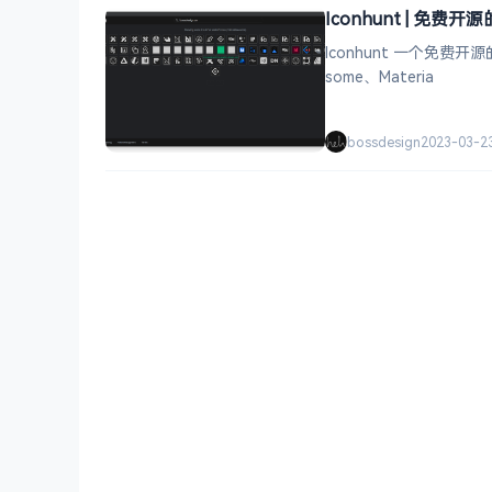
Iconhunt | 免费
Iconhunt 一个免费开
some、Materia
bossdesign
2023-03-2