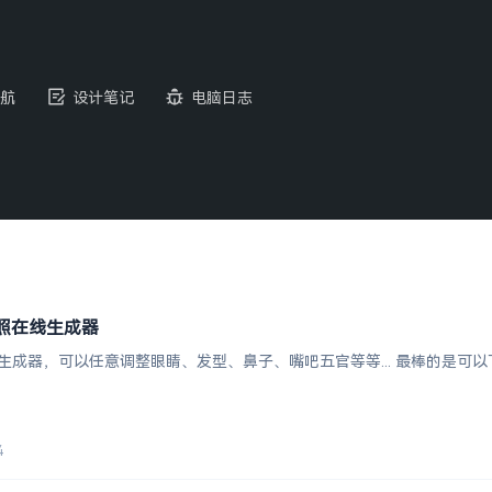
航
设计笔记
电脑日志
通大头照在线生成器
像在线生成器，可以任意调整眼睛、发型、鼻子、嘴吧五官等等... 最棒的
4