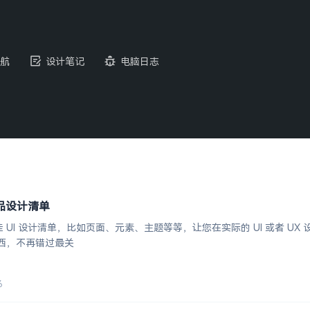
航
设计笔记
电脑日志
UI产品设计清单
面的最佳 UI 设计清单，比如页面、元素、主题等等，让您在实际的 UI 或者
东西，不再错过最关
6