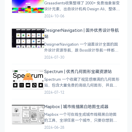
Graaadients收集整理了 2000+ 免费抽象渐变
设计元素，出自设计机构 Design Ali，整体渐
变色比较鲜艳，更像是 AI 生成的元素，需要
2024-10-06
设计小伙伴自行甄别挑选。
DesignerNavigation | 国外优秀设计导航
站
DesignerNavigation 一个涵盖设计全面的国
外设计资源导航，跟 Boss设计导航一样都是
分门别类的划分设计灵感、资讯、UI 资源、
2024-07-30
插图插画、图库素材、以及各种设计工具。
Spectrum | 优秀几何图形宝藏资源站
Spectrum 一个收藏了视觉感爆满的几何图形
站，包含大量免费的高级几何图形，并且每
周都会更新 100 个几何图案，不断的完善能
2024-07-12
让视觉设计师获取灵感，提升创作能力，激
发无限创意。
Mapbox | 城市线描黑白地图生成器
Mapbox 一个可在线生成城市线稿黑白地图
的工具，全球任意一个城市，只要你想到的
城市，直接搜索城市名称，自动生成该城市
2024-06-28
的线稿风貌，可以通过鼠标拖拽选择城市的