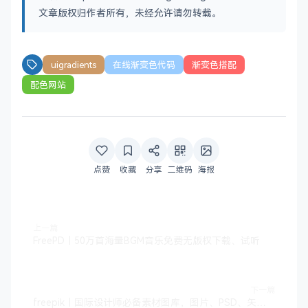
文章版权归作者所有，未经允许请勿转载。
uigradients
在线渐变色代码
渐变色搭配
配色网站
点赞
收藏
分享
二维码
海报
上一篇
FreePD｜50万首海量BGM音乐免费无版权下载、试听
下一篇
freepik｜国际设计师必备素材图库，图片、PSD、矢量图等上亿素材