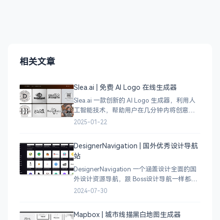
相关文章
Slea.ai | 免费 AI Logo 在线生成器
Slea.ai 一款创新的 AI Logo 生成器，利用人
工智能技术，帮助用户在几分钟内将创意变
成精美的品牌 Logo。无论你是初创企业、电
2025-01-22
商店铺、自媒体运营者，还是设计师，都能
为你提供高质量的 Lo
DesignerNavigation | 国外优秀设计导航
站
DesignerNavigation 一个涵盖设计全面的国
外设计资源导航，跟 Boss设计导航一样都是
分门别类的划分设计灵感、资讯、UI 资源、
2024-07-30
插图插画、图库素材、以及各种设计工具。
Mapbox | 城市线描黑白地图生成器