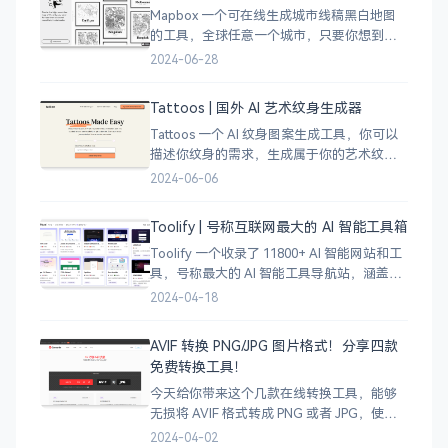
Mapbox 一个可在线生成城市线稿黑白地图
的工具，全球任意一个城市，只要你想到的
城市，直接搜索城市名称，自动生成该城市
2024-06-28
的线稿风貌，可以通过鼠标拖拽选择城市的
角落，一幅优雅充满设计感的地图作品就完
Tattoos | 国外 AI 艺术纹身生成器
成了
Tattoos 一个 AI 纹身图案生成工具，你可以
描述你纹身的需求，生成属于你的艺术纹身
图案，通过艺术表达自己，让纹身不仅仅是
2024-06-06
皮肤上面的墨水，更像是个性、信仰和身份
的象征。
Toolify | 号称互联网最大的 AI 智能工具箱
Toolify 一个收录了 11800+ AI 智能网站和工
具，号称最大的 AI 智能工具导航站，涵盖了
AI 图像、AI 写作、AI 音视频工具、聊天机器
2024-04-18
人、AI 设计等等数不胜数，只要是互联网上
的
AVIF 转换 PNG/JPG 图片格式！分享四款
免费转换工具！
今天给你带来这个几款在线转换工具，能够
无损将 AVIF 格式转成 PNG 或者 JPG，使用
很简单，只需将 AVIF 图像拖拽上传即可完成
2024-04-02