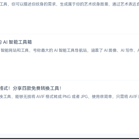
纹身图案生成工具，你可以描述你纹身的需求，生成属于你的艺术纹身图案，通过艺术
大的 AI 智能工具箱
00+ AI 智能网站和工具，号称最大的 AI 智能工具导航站，涵盖了 AI 图像、AI
G 图片格式！分享四款免费转换工具！
具，能够无损将 AVIF 格式转成 PNG 或者 JPG，使用很简单，只需将 A