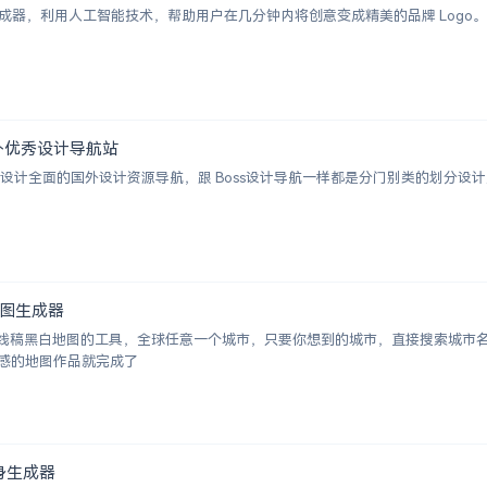
I Logo 生成器，利用人工智能技术，帮助用户在几分钟内将创意变成精美的品牌 
 | 国外优秀设计导航站
ion 一个涵盖设计全面的国外设计资源导航，跟 Boss设计导航一样都是分门别类的
白地图生成器
成城市线稿黑白地图的工具，全球任意一个城市，只要你想到的城市，直接搜索城
感的地图作品就完成了
术纹身生成器