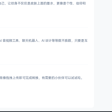
表达自己，让纹身不仅仅是皮肤上面的墨水，更像是个性、信仰和
 写作、AI 音视频工具、聊天机器人、AI 设计等等数不胜数，只要是互
VIF 图像拖拽上传即可完成转换，有需要的小伙伴可以试试哈。