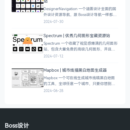
站
DesignerNavigation 一个涵盖设计全面的国
外设计资源导航，跟 Boss设计导航一样都是
分门别类的划分设计灵感、资讯、UI 资源、
2024-07-30
插图插画、图库素材、以及各种设计工具。
Spectrum | 优秀几何图形宝藏资源站
Spectrum 一个收藏了视觉感爆满的几何图形
站，包含大量免费的高级几何图形，并且每
周都会更新 100 个几何图案，不断的完善能
2024-07-12
让视觉设计师获取灵感，提升创作能力，激
发无限创意。
Mapbox | 城市线描黑白地图生成器
Mapbox 一个可在线生成城市线稿黑白地图
的工具，全球任意一个城市，只要你想到的
城市，直接搜索城市名称，自动生成该城市
2024-06-28
的线稿风貌，可以通过鼠标拖拽选择城市的
角落，一幅优雅充满设计感的地图作品就完
成了
Boss设计