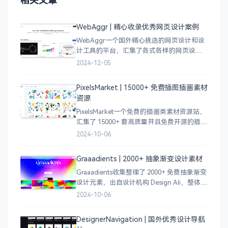
WebAggr | 精心收录优秀网页设计案例
WebAggr一个国外精心挑选的网页设计和设
计工具的平台，汇集了各式各样的网页设计
案例，涵盖个人博客、时尚、设计、机构、
2024-12-05
电商等等前沿的创意作品，帮助创意设计人
员激发设计灵感，能够快速吸收优秀的设
PixelsMarket | 15000+ 免费插图插画素材
计，应
资源
PixelsMarket一个免费的插画类素材资源站，
汇集了 15000+ 套高质量并且免费开源的插图
插画和图标资源。
2024-10-06
Graaadients | 2000+ 抽象渐变设计素材
Graaadients收集整理了 2000+ 免费抽象渐变
设计元素，出自设计机构 Design Ali，整体渐
变色比较鲜艳，更像是 AI 生成的元素，需要
2024-10-06
设计小伙伴自行甄别挑选。
DesignerNavigation | 国外优秀设计导航