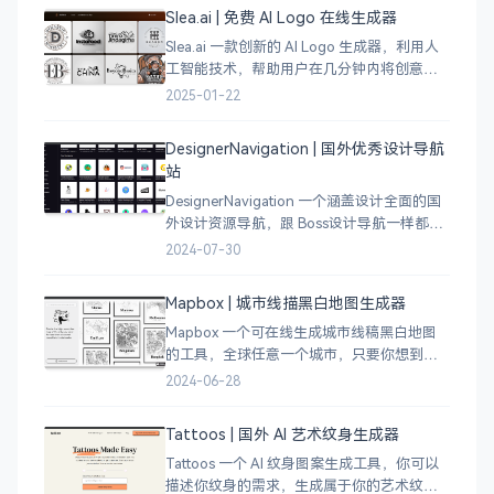
Slea.ai | 免费 AI Logo 在线生成器
Slea.ai 一款创新的 AI Logo 生成器，利用人
工智能技术，帮助用户在几分钟内将创意变
成精美的品牌 Logo。无论你是初创企业、电
2025-01-22
商店铺、自媒体运营者，还是设计师，都能
为你提供高质量的 Lo
DesignerNavigation | 国外优秀设计导航
站
DesignerNavigation 一个涵盖设计全面的国
外设计资源导航，跟 Boss设计导航一样都是
分门别类的划分设计灵感、资讯、UI 资源、
2024-07-30
插图插画、图库素材、以及各种设计工具。
Mapbox | 城市线描黑白地图生成器
Mapbox 一个可在线生成城市线稿黑白地图
的工具，全球任意一个城市，只要你想到的
城市，直接搜索城市名称，自动生成该城市
2024-06-28
的线稿风貌，可以通过鼠标拖拽选择城市的
角落，一幅优雅充满设计感的地图作品就完
Tattoos | 国外 AI 艺术纹身生成器
成了
Tattoos 一个 AI 纹身图案生成工具，你可以
描述你纹身的需求，生成属于你的艺术纹身