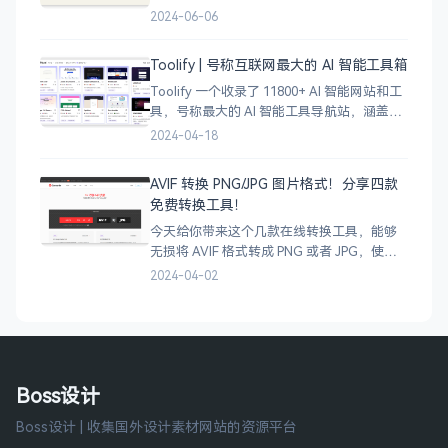
图案，通过艺术表达自己，让纹身不仅仅是
2024-06-06
皮肤上面的墨水，更像是个性、信仰和身份
的象征。
Toolify | 号称互联网最大的 AI 智能工具箱
Toolify 一个收录了 11800+ AI 智能网站和工
具，号称最大的 AI 智能工具导航站，涵盖了
AI 图像、AI 写作、AI 音视频工具、聊天机器
2024-04-18
人、AI 设计等等数不胜数，只要是互联网上
的
AVIF 转换 PNG/JPG 图片格式！分享四款
免费转换工具！
今天给你带来这个几款在线转换工具，能够
无损将 AVIF 格式转成 PNG 或者 JPG，使用
很简单，只需将 AVIF 图像拖拽上传即可完成
2024-04-02
转换，有需要的小伙伴可以试试哈。
Boss设计
Boss设计 | 收集国外设计素材网站的资源平台