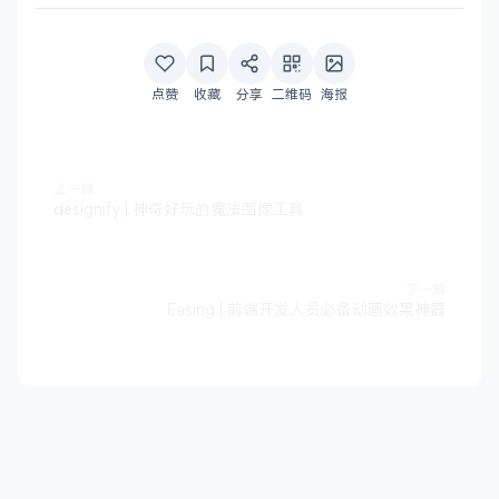
点赞
收藏
分享
二维码
海报
上一篇
designify | 神奇好玩的魔法图像工具
下一篇
Easing | 前端开发人员必备动画效果神器