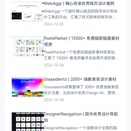
WebAggr | 精心收录优秀网页设计案例
WebAggr一个国外精心挑选的网页设计和设
计工具的平台，汇集了各式各样的网页设计
案例，涵盖个人博客、时尚、设计、机构、
2024-12-05
电商等等前沿的创意作品，帮助创意设计人
员激发设计灵感，能够快速吸收优秀的设
PixelsMarket | 15000+ 免费插图插画素材
计，应
资源
PixelsMarket一个免费的插画类素材资源站，
汇集了 15000+ 套高质量并且免费开源的插图
插画和图标资源。
2024-10-06
Graaadients | 2000+ 抽象渐变设计素材
Graaadients收集整理了 2000+ 免费抽象渐变
设计元素，出自设计机构 Design Ali，整体渐
变色比较鲜艳，更像是 AI 生成的元素，需要
2024-10-06
设计小伙伴自行甄别挑选。
DesignerNavigation | 国外优秀设计导航
站
DesignerNavigation 一个涵盖设计全面的国