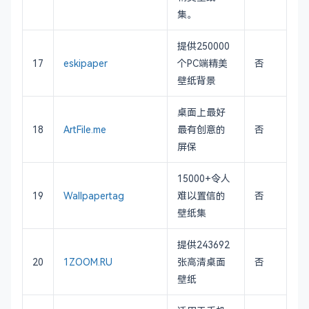
集。
提供250000
17
eskipaper
个PC端精美
否
壁纸背景
桌面上最好
18
ArtFile.me
最有创意的
否
屏保
15000+令人
19
Wallpapertag
难以置信的
否
壁纸集
提供243692
20
1ZOOM.RU
张高清桌面
否
壁纸