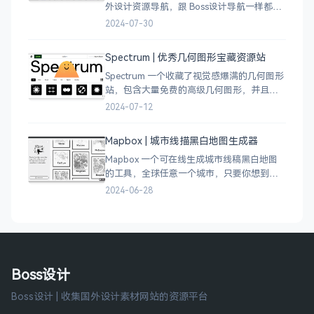
外设计资源导航，跟 Boss设计导航一样都是
分门别类的划分设计灵感、资讯、UI 资源、
2024-07-30
插图插画、图库素材、以及各种设计工具。
Spectrum | 优秀几何图形宝藏资源站
Spectrum 一个收藏了视觉感爆满的几何图形
站，包含大量免费的高级几何图形，并且每
周都会更新 100 个几何图案，不断的完善能
2024-07-12
让视觉设计师获取灵感，提升创作能力，激
发无限创意。
Mapbox | 城市线描黑白地图生成器
Mapbox 一个可在线生成城市线稿黑白地图
的工具，全球任意一个城市，只要你想到的
城市，直接搜索城市名称，自动生成该城市
2024-06-28
的线稿风貌，可以通过鼠标拖拽选择城市的
角落，一幅优雅充满设计感的地图作品就完
成了
Boss设计
Boss设计 | 收集国外设计素材网站的资源平台