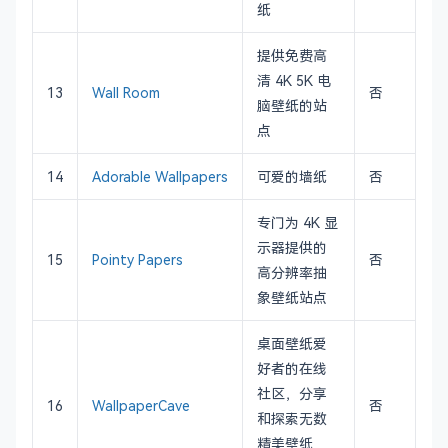
纸
提供免费高
清 4K 5K 电
13
Wall Room
否
脑壁纸的站
点
14
Adorable Wallpapers
可爱的墙纸
否
专门为 4K 显
示器提供的
15
Pointy Papers
否
高分辨率抽
象壁纸站点
桌面壁纸爱
好者的在线
社区，分享
16
WallpaperCave
否
和探索无数
精美壁纸