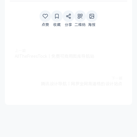
点赞
收藏
分享
二维码
海报
上一篇
AllTheFreesTock｜免费可商用图库导航站
下一篇
腾讯设计导航｜网罗全网高逼格的设计站点