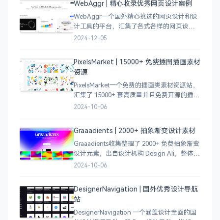
WebAggr | 精心收录优秀网页设计案例
WebAggr一个国外精心挑选的网页设计和设
计工具的平台，汇集了各式各样的网页设计
案例，涵盖个人博客、时尚、设计、机构、
2024-12-05
电商等等前沿的创意作品，帮助创意设计人
员激发设计灵感，能够快速吸收优秀的设
PixelsMarket | 15000+ 免费插图插画素材
计，应
资源
PixelsMarket一个免费的插画类素材资源站，
汇集了 15000+ 套高质量并且免费开源的插图
插画和图标资源。
2024-10-06
Graaadients | 2000+ 抽象渐变设计素材
Graaadients收集整理了 2000+ 免费抽象渐变
设计元素，出自设计机构 Design Ali，整体渐
变色比较鲜艳，更像是 AI 生成的元素，需要
2024-10-06
设计小伙伴自行甄别挑选。
DesignerNavigation | 国外优秀设计导航
站
DesignerNavigation 一个涵盖设计全面的国