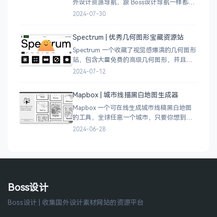
外设计资源导航，跟 Boss设计导航一样都是
分门别类的划分设计灵感、资讯、UI 资源、
2024-07-30
插图插画、图库素材、以及各种设计工具。
Spectrum | 优秀几何图形宝藏资源站
Spectrum 一个收藏了视觉感爆满的几何图形
站，包含大量免费的高级几何图形，并且每
周都会更新 100 个几何图案，不断的完善能
2024-07-12
让视觉设计师获取灵感，提升创作能力，激
发无限创意。
Mapbox | 城市线描黑白地图生成器
Mapbox 一个可在线生成城市线稿黑白地图
的工具，全球任意一个城市，只要你想到的
城市，直接搜索城市名称，自动生成该城市
2024-06-28
的线稿风貌，可以通过鼠标拖拽选择城市的
角落，一幅优雅充满设计感的地图作品就完
成了
Boss设计
Boss设计 | 收集国外设计素材网站的资源平台