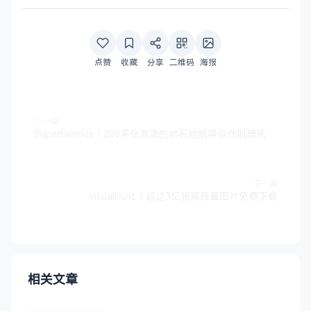
点赞
收藏
分享
二维码
海报
上一篇
Superfamous｜200多张高清的岩石地貌等自然肌理免费下载
下一篇
visualhunt｜超过3亿张高质量图片免费下载
相关文章