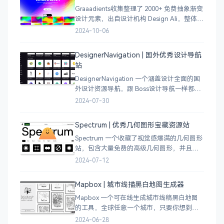
Graaadients收集整理了 2000+ 免费抽象渐变
设计元素，出自设计机构 Design Ali，整体渐
变色比较鲜艳，更像是 AI 生成的元素，需要
2024-10-06
设计小伙伴自行甄别挑选。
DesignerNavigation | 国外优秀设计导航
站
DesignerNavigation 一个涵盖设计全面的国
外设计资源导航，跟 Boss设计导航一样都是
分门别类的划分设计灵感、资讯、UI 资源、
2024-07-30
插图插画、图库素材、以及各种设计工具。
Spectrum | 优秀几何图形宝藏资源站
Spectrum 一个收藏了视觉感爆满的几何图形
站，包含大量免费的高级几何图形，并且每
周都会更新 100 个几何图案，不断的完善能
2024-07-12
让视觉设计师获取灵感，提升创作能力，激
发无限创意。
Mapbox | 城市线描黑白地图生成器
Mapbox 一个可在线生成城市线稿黑白地图
的工具，全球任意一个城市，只要你想到的
城市，直接搜索城市名称，自动生成该城市
2024-06-28