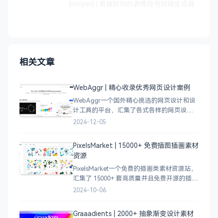
Emojied | 有趣好玩的表情符号短链生成器
相关文章
WebAggr | 精心收录优秀网页设计案例
WebAggr一个国外精心挑选的网页设计和设
计工具的平台，汇集了各式各样的网页设计
案例，涵盖个人博客、时尚、设计、机构、
2024-12-05
电商等等前沿的创意作品，帮助创意设计人
员激发设计灵感，能够快速吸收优秀的设
PixelsMarket | 15000+ 免费插图插画素材
计，应
资源
PixelsMarket一个免费的插画类素材资源站，
汇集了 15000+ 套高质量并且免费开源的插图
插画和图标资源。
2024-10-06
Graaadients | 2000+ 抽象渐变设计素材