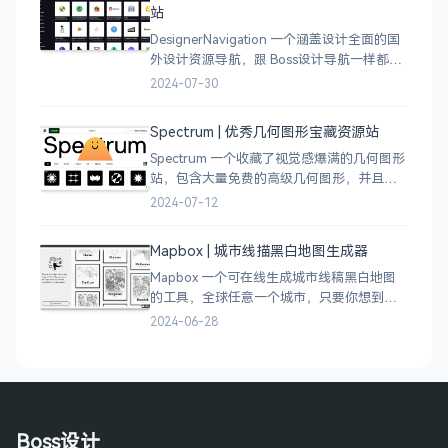
站
DesignerNavigation 一个涵盖设计全面的国
外设计资源导航，跟 Boss设计导航一样都是
分门别类的划分设计灵感、资讯、UI 资源、
2024-07-30
插图插画、图库素材、以及各种设计工具。
Spectrum | 优秀几何图形宝藏资源站
Spectrum 一个收藏了视觉感爆满的几何图形
站，包含大量免费的高级几何图形，并且每
周都会更新 100 个几何图案，不断的完善能
2024-07-12
让视觉设计师获取灵感，提升创作能力，激
发无限创意。
Mapbox | 城市线描黑白地图生成器
Mapbox 一个可在线生成城市线稿黑白地图
的工具，全球任意一个城市，只要你想到的
城市，直接搜索城市名称，自动生成该城市
2024-06-28
的线稿风貌，可以通过鼠标拖拽选择城市的
角落，一幅优雅充满设计感的地图作品就完
成了
Boss设计