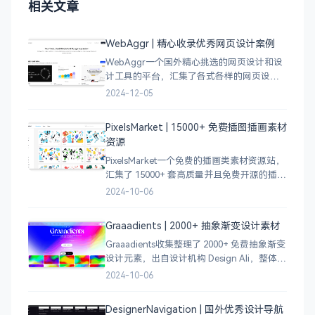
相关文章
WebAggr | 精心收录优秀网页设计案例
WebAggr一个国外精心挑选的网页设计和设
计工具的平台，汇集了各式各样的网页设计
案例，涵盖个人博客、时尚、设计、机构、
2024-12-05
电商等等前沿的创意作品，帮助创意设计人
员激发设计灵感，能够快速吸收优秀的设
PixelsMarket | 15000+ 免费插图插画素材
计，应
资源
PixelsMarket一个免费的插画类素材资源站，
汇集了 15000+ 套高质量并且免费开源的插图
插画和图标资源。
2024-10-06
Graaadients | 2000+ 抽象渐变设计素材
Graaadients收集整理了 2000+ 免费抽象渐变
设计元素，出自设计机构 Design Ali，整体渐
变色比较鲜艳，更像是 AI 生成的元素，需要
2024-10-06
设计小伙伴自行甄别挑选。
DesignerNavigation | 国外优秀设计导航