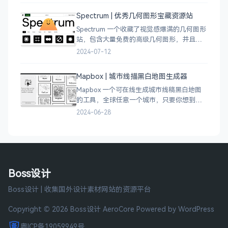
Spectrum | 优秀几何图形宝藏资源站
Spectrum 一个收藏了视觉感爆满的几何图形
站，包含大量免费的高级几何图形，并且每
周都会更新 100 个几何图案，不断的完善能
2024-07-12
让视觉设计师获取灵感，提升创作能力，激
发无限创意。
Mapbox | 城市线描黑白地图生成器
Mapbox 一个可在线生成城市线稿黑白地图
的工具，全球任意一个城市，只要你想到的
城市，直接搜索城市名称，自动生成该城市
2024-06-28
的线稿风貌，可以通过鼠标拖拽选择城市的
角落，一幅优雅充满设计感的地图作品就完
成了
Boss设计
Boss设计 | 收集国外设计素材网站的资源平台
Copyright © 2026 Boss设计
AeroCore
Powered by WordPress
粤ICP备19059949号