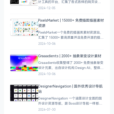
计工具的平台，汇集了各式各样的网页设计
案例，涵盖个人博客、时尚、设计、机构、
2024-12-05
电商等等前沿的创意作品，帮助创意设计人
员激发设计灵感，能够快速吸收优秀的设
PixelsMarket | 15000+ 免费插图插画素材
计，应
资源
PixelsMarket一个免费的插画类素材资源站，
汇集了 15000+ 套高质量并且免费开源的插图
插画和图标资源。
2024-10-06
Graaadients | 2000+ 抽象渐变设计素材
Graaadients收集整理了 2000+ 免费抽象渐变
设计元素，出自设计机构 Design Ali，整体渐
变色比较鲜艳，更像是 AI 生成的元素，需要
2024-10-06
设计小伙伴自行甄别挑选。
DesignerNavigation | 国外优秀设计导航
站
DesignerNavigation 一个涵盖设计全面的国
外设计资源导航，跟 Boss设计导航一样都是
分门别类的划分设计灵感、资讯、UI 资源、
2024-07-30
插图插画、图库素材、以及各种设计工具。