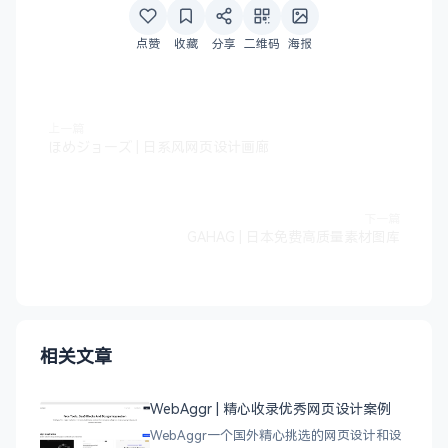
点赞
收藏
分享
二维码
海报
上一篇
ほめジョーズ | 日系风网页设计画廊
下一篇
GAHAG | 日本免费高质量素材图库
相关文章
WebAggr | 精心收录优秀网页设计案例
WebAggr一个国外精心挑选的网页设计和设