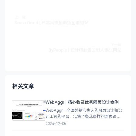
上一篇
Soazi Good | 日本风格插图插画素材站
下一篇
ByPeople | 设计师必备的懒人素材网站
相关文章
WebAggr | 精心收录优秀网页设计案例
WebAggr一个国外精心挑选的网页设计和设
计工具的平台，汇集了各式各样的网页设计
案例，涵盖个人博客、时尚、设计、机构、
2024-12-05
电商等等前沿的创意作品，帮助创意设计人
员激发设计灵感，能够快速吸收优秀的设