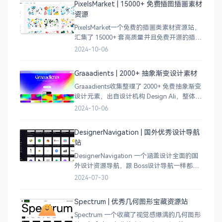
PixelsMarket | 15000+ 免费插图插画素材
计，应
资源
PixelsMarket一个免费的插画类素材资源站，
汇集了 15000+ 套高质量并且免费开源的插图
插画和图标资源。
2024-10-06
Graaadients | 2000+ 抽象渐变设计素材
Graaadients收集整理了 2000+ 免费抽象渐变
设计元素，出自设计机构 Design Ali，整体渐
变色比较鲜艳，更像是 AI 生成的元素，需要
2024-10-06
设计小伙伴自行甄别挑选。
DesignerNavigation | 国外优秀设计导航
站
DesignerNavigation 一个涵盖设计全面的国
外设计资源导航，跟 Boss设计导航一样都是
分门别类的划分设计灵感、资讯、UI 资源、
2024-07-30
插图插画、图库素材、以及各种设计工具。
Spectrum | 优秀几何图形宝藏资源站
Spectrum 一个收藏了视觉感爆满的几何图形