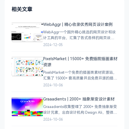
相关文章
WebAggr | 精心收录优秀网页设计案例
WebAggr一个国外精心挑选的网页设计和设
计工具的平台，汇集了各式各样的网页设计
案例，涵盖个人博客、时尚、设计、机构、
2024-12-05
电商等等前沿的创意作品，帮助创意设计人
员激发设计灵感，能够快速吸收优秀的设
PixelsMarket | 15000+ 免费插图插画素材
计，应
资源
PixelsMarket一个免费的插画类素材资源站，
汇集了 15000+ 套高质量并且免费开源的插图
插画和图标资源。
2024-10-06
Graaadients | 2000+ 抽象渐变设计素材
Graaadients收集整理了 2000+ 免费抽象渐变
设计元素，出自设计机构 Design Ali，整体渐
变色比较鲜艳，更像是 AI 生成的元素，需要
2024-10-06
设计小伙伴自行甄别挑选。