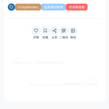
FootyRenders
免费素材图库
足球明星图
点赞
收藏
分享
二维码
海报
上一篇
WallpaperSet | 高清壁纸极客社区
下一篇
Nice Illustrations | 国外优质图形设计资源站