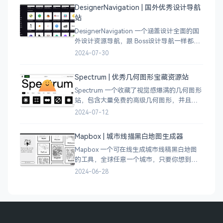
DesignerNavigation | 国外优秀设计导航
站
DesignerNavigation 一个涵盖设计全面的国
外设计资源导航，跟 Boss设计导航一样都是
分门别类的划分设计灵感、资讯、UI 资源、
2024-07-30
插图插画、图库素材、以及各种设计工具。
Spectrum | 优秀几何图形宝藏资源站
Spectrum 一个收藏了视觉感爆满的几何图形
站，包含大量免费的高级几何图形，并且每
周都会更新 100 个几何图案，不断的完善能
2024-07-12
让视觉设计师获取灵感，提升创作能力，激
发无限创意。
Mapbox | 城市线描黑白地图生成器
Mapbox 一个可在线生成城市线稿黑白地图
的工具，全球任意一个城市，只要你想到的
城市，直接搜索城市名称，自动生成该城市
2024-06-28
的线稿风貌，可以通过鼠标拖拽选择城市的
角落，一幅优雅充满设计感的地图作品就完
成了