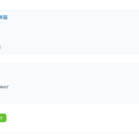
成神器
标
ker/
设计