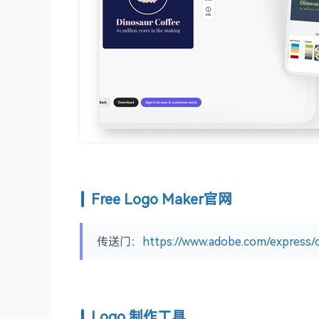
Free Logo Maker官网
传送门：
https://www.adobe.com/express/c
Logo 制作工具