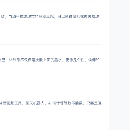
市名称，自动生成该城市的线稿风貌，可以通过鼠标拖拽选择城
表达自己，让纹身不仅仅是皮肤上面的墨水，更像是个性、信仰和
 写作、AI 音视频工具、聊天机器人、AI 设计等等数不胜数，只要是互