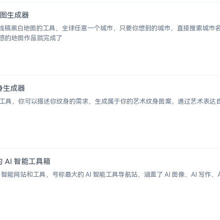
白地图生成器
成城市线稿黑白地图的工具，全球任意一个城市，只要你想到的城市，直接搜索城
感的地图作品就完成了
术纹身生成器
纹身图案生成工具，你可以描述你纹身的需求，生成属于你的艺术纹身图案，通过艺术
大的 AI 智能工具箱
00+ AI 智能网站和工具，号称最大的 AI 智能工具导航站，涵盖了 AI 图像、AI