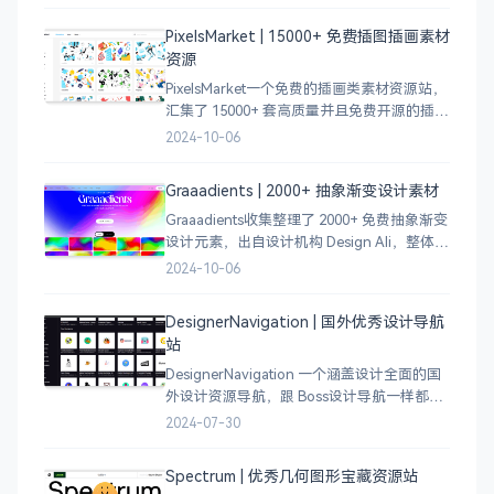
员激发设计灵感，能够快速吸收优秀的设
PixelsMarket | 15000+ 免费插图插画素材
计，应
资源
PixelsMarket一个免费的插画类素材资源站，
汇集了 15000+ 套高质量并且免费开源的插图
插画和图标资源。
2024-10-06
Graaadients | 2000+ 抽象渐变设计素材
Graaadients收集整理了 2000+ 免费抽象渐变
设计元素，出自设计机构 Design Ali，整体渐
变色比较鲜艳，更像是 AI 生成的元素，需要
2024-10-06
设计小伙伴自行甄别挑选。
DesignerNavigation | 国外优秀设计导航
站
DesignerNavigation 一个涵盖设计全面的国
外设计资源导航，跟 Boss设计导航一样都是
分门别类的划分设计灵感、资讯、UI 资源、
2024-07-30
插图插画、图库素材、以及各种设计工具。
Spectrum | 优秀几何图形宝藏资源站