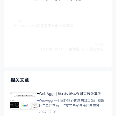
上一篇
designstripe | 优秀插图自定义编辑器
下一篇
Potlab Icons | 一组免费 SVG 动画图标
相关文章
WebAggr | 精心收录优秀网页设计案例
WebAggr一个国外精心挑选的网页设计和设
计工具的平台，汇集了各式各样的网页设计
案例，涵盖个人博客、时尚、设计、机构、
2024-12-05
电商等等前沿的创意作品，帮助创意设计人