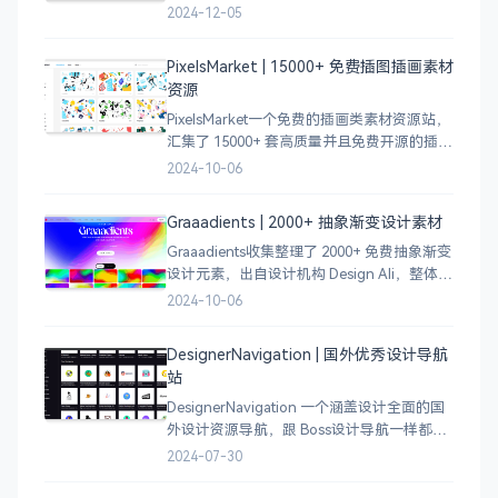
案例，涵盖个人博客、时尚、设计、机构、
2024-12-05
电商等等前沿的创意作品，帮助创意设计人
员激发设计灵感，能够快速吸收优秀的设
PixelsMarket | 15000+ 免费插图插画素材
计，应
资源
PixelsMarket一个免费的插画类素材资源站，
汇集了 15000+ 套高质量并且免费开源的插图
插画和图标资源。
2024-10-06
Graaadients | 2000+ 抽象渐变设计素材
Graaadients收集整理了 2000+ 免费抽象渐变
设计元素，出自设计机构 Design Ali，整体渐
变色比较鲜艳，更像是 AI 生成的元素，需要
2024-10-06
设计小伙伴自行甄别挑选。
DesignerNavigation | 国外优秀设计导航
站
DesignerNavigation 一个涵盖设计全面的国
外设计资源导航，跟 Boss设计导航一样都是
分门别类的划分设计灵感、资讯、UI 资源、
2024-07-30
插图插画、图库素材、以及各种设计工具。