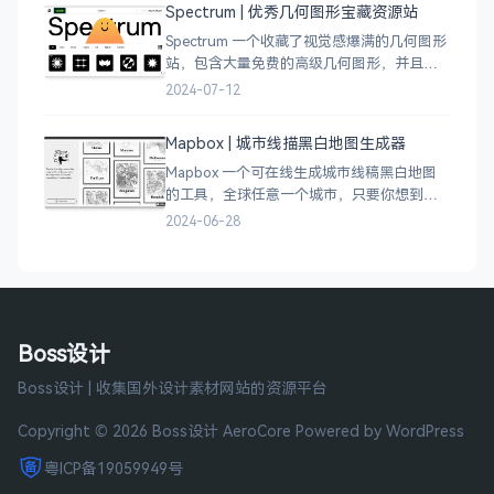
Spectrum | 优秀几何图形宝藏资源站
Spectrum 一个收藏了视觉感爆满的几何图形
站，包含大量免费的高级几何图形，并且每
周都会更新 100 个几何图案，不断的完善能
2024-07-12
让视觉设计师获取灵感，提升创作能力，激
发无限创意。
Mapbox | 城市线描黑白地图生成器
Mapbox 一个可在线生成城市线稿黑白地图
的工具，全球任意一个城市，只要你想到的
城市，直接搜索城市名称，自动生成该城市
2024-06-28
的线稿风貌，可以通过鼠标拖拽选择城市的
角落，一幅优雅充满设计感的地图作品就完
成了
Boss设计
Boss设计 | 收集国外设计素材网站的资源平台
Copyright © 2026 Boss设计
AeroCore
Powered by WordPress
粤ICP备19059949号