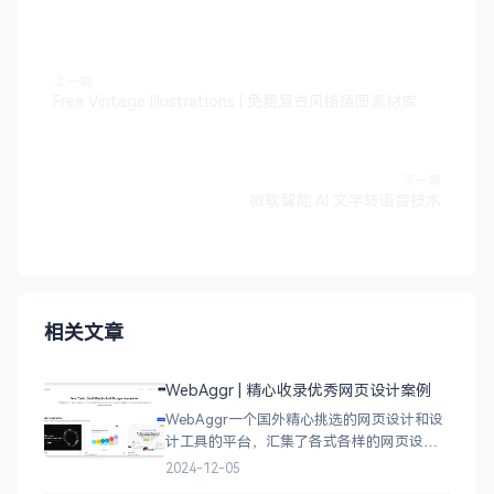
上一篇
Free Vintage Illustrations | 免费复古风格插图素材库
下一篇
微软智能 AI 文字转语音技术
相关文章
WebAggr | 精心收录优秀网页设计案例
WebAggr一个国外精心挑选的网页设计和设
计工具的平台，汇集了各式各样的网页设计
案例，涵盖个人博客、时尚、设计、机构、
2024-12-05
电商等等前沿的创意作品，帮助创意设计人