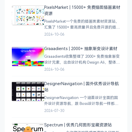
员激发设计灵感，能够快速吸收优秀的设
PixelsMarket | 15000+ 免费插图插画素材
计，应
资源
PixelsMarket一个免费的插画类素材资源站，
汇集了 15000+ 套高质量并且免费开源的插图
插画和图标资源。
2024-10-06
Graaadients | 2000+ 抽象渐变设计素材
Graaadients收集整理了 2000+ 免费抽象渐变
设计元素，出自设计机构 Design Ali，整体渐
变色比较鲜艳，更像是 AI 生成的元素，需要
2024-10-06
设计小伙伴自行甄别挑选。
DesignerNavigation | 国外优秀设计导航
站
DesignerNavigation 一个涵盖设计全面的国
外设计资源导航，跟 Boss设计导航一样都是
分门别类的划分设计灵感、资讯、UI 资源、
2024-07-30
插图插画、图库素材、以及各种设计工具。
Spectrum | 优秀几何图形宝藏资源站