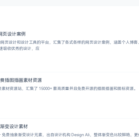
优秀网页设计案例
挑选的网页设计和设计工具的平台，汇集了各式各样的网页设计案例，涵盖个人博
速吸收优秀的设计，应
000+ 免费插图插画素材资源
的插画类素材资源站，汇集了 15000+ 套高质量并且免费开源的插图插画和图标资源。
+ 抽象渐变设计素材
 2000+ 免费抽象渐变设计元素，出自设计机构 Design Ali，整体渐变色比较