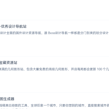
 | 国外优秀设计导航站
ion 一个涵盖设计全面的国外设计资源导航，跟 Boss设计导航一样都是分门别类的
图形宝藏资源站
视觉感爆满的几何图形站，包含大量免费的高级几何图形，并且每周都会更新 100
白地图生成器
成城市线稿黑白地图的工具，全球任意一个城市，只要你想到的城市，直接搜索城