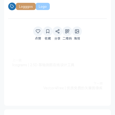
Logggos
Logo
点赞
收藏
分享
二维码
海报
上一篇
Icograms | 2.5D 等轴测图在线设计工具
下一篇
Vector4Free | 优质免费的矢量图像库