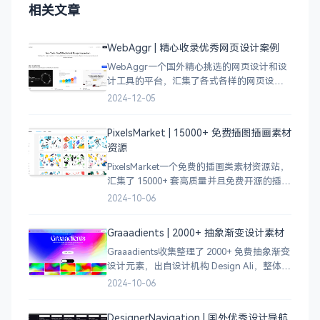
相关文章
WebAggr | 精心收录优秀网页设计案例
WebAggr一个国外精心挑选的网页设计和设
计工具的平台，汇集了各式各样的网页设计
案例，涵盖个人博客、时尚、设计、机构、
2024-12-05
电商等等前沿的创意作品，帮助创意设计人
员激发设计灵感，能够快速吸收优秀的设
PixelsMarket | 15000+ 免费插图插画素材
计，应
资源
PixelsMarket一个免费的插画类素材资源站，
汇集了 15000+ 套高质量并且免费开源的插图
插画和图标资源。
2024-10-06
Graaadients | 2000+ 抽象渐变设计素材
Graaadients收集整理了 2000+ 免费抽象渐变
设计元素，出自设计机构 Design Ali，整体渐
变色比较鲜艳，更像是 AI 生成的元素，需要
2024-10-06
设计小伙伴自行甄别挑选。
DesignerNavigation | 国外优秀设计导航