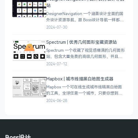
站
DesignerNavigation 一个涵盖设计全面的国
外设计资源导航，跟 Boss设计导航一样都是
分门别类的划分设计灵感、资讯、UI 资源、
2024-07-30
插图插画、图库素材、以及各种设计工具。
Spectrum | 优秀几何图形宝藏资源站
Spectrum 一个收藏了视觉感爆满的几何图形
站，包含大量免费的高级几何图形，并且每
周都会更新 100 个几何图案，不断的完善能
2024-07-12
让视觉设计师获取灵感，提升创作能力，激
发无限创意。
Mapbox | 城市线描黑白地图生成器
Mapbox 一个可在线生成城市线稿黑白地图
的工具，全球任意一个城市，只要你想到的
城市，直接搜索城市名称，自动生成该城市
2024-06-28
的线稿风貌，可以通过鼠标拖拽选择城市的
角落，一幅优雅充满设计感的地图作品就完
成了
Boss设计