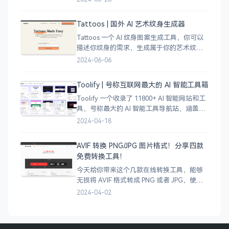
的线稿风貌，可以通过鼠标拖拽选择城市的
角落，一幅优雅充满设计感的地图作品就完
Tattoos | 国外 AI 艺术纹身生成器
成了
Tattoos 一个 AI 纹身图案生成工具，你可以
描述你纹身的需求，生成属于你的艺术纹身
图案，通过艺术表达自己，让纹身不仅仅是
2024-06-06
皮肤上面的墨水，更像是个性、信仰和身份
的象征。
Toolify | 号称互联网最大的 AI 智能工具箱
Toolify 一个收录了 11800+ AI 智能网站和工
具，号称最大的 AI 智能工具导航站，涵盖了
AI 图像、AI 写作、AI 音视频工具、聊天机器
2024-04-18
人、AI 设计等等数不胜数，只要是互联网上
的
AVIF 转换 PNG/JPG 图片格式！分享四款
免费转换工具！
今天给你带来这个几款在线转换工具，能够
无损将 AVIF 格式转成 PNG 或者 JPG，使用
很简单，只需将 AVIF 图像拖拽上传即可完成
2024-04-02
转换，有需要的小伙伴可以试试哈。