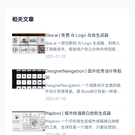
相关文章
Slea.ai | 免费 AI Logo 在线生成器
Slea.ai 一款创新的 AI Logo 生成器，利用人
工智能技术，帮助用户在几分钟内将创意变
成精美的品牌 Logo。无论你是初创企业、电
2025-01-22
商店铺、自媒体运营者，还是设计师，都能
为你提供高质量的 Lo
DesignerNavigation | 国外优秀设计导航
站
DesignerNavigation 一个涵盖设计全面的国
外设计资源导航，跟 Boss设计导航一样都是
分门别类的划分设计灵感、资讯、UI 资源、
2024-07-30
插图插画、图库素材、以及各种设计工具。
Mapbox | 城市线描黑白地图生成器
Mapbox 一个可在线生成城市线稿黑白地图
的工具，全球任意一个城市，只要你想到的
城市，直接搜索城市名称，自动生成该城市
2024-06-28