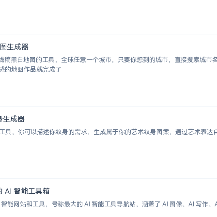
白地图生成器
成城市线稿黑白地图的工具，全球任意一个城市，只要你想到的城市，直接搜索城
感的地图作品就完成了
术纹身生成器
纹身图案生成工具，你可以描述你纹身的需求，生成属于你的艺术纹身图案，通过艺术
大的 AI 智能工具箱
00+ AI 智能网站和工具，号称最大的 AI 智能工具导航站，涵盖了 AI 图像、AI