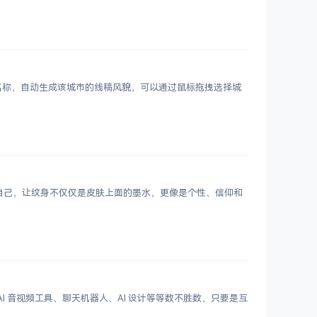
市名称，自动生成该城市的线稿风貌，可以通过鼠标拖拽选择城
表达自己，让纹身不仅仅是皮肤上面的墨水，更像是个性、信仰和
 写作、AI 音视频工具、聊天机器人、AI 设计等等数不胜数，只要是互