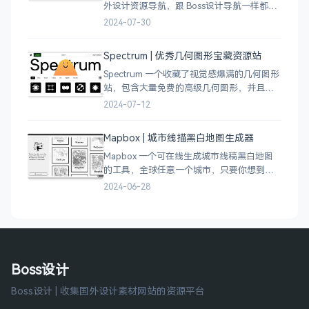
外设计资源导航，跟 Boss设计导航一样都是
分门别类的划分设计灵感、资讯、UI 资源、
2024-07-30
插图插画、图库素材、以及各种设计工具。
Spectrum | 优秀几何图形宝藏资源站
Spectrum 一个收藏了视觉感爆满的几何图形
站，包含大量免费的高级几何图形，并且每
周都会更新 100 个几何图案，不断的完善能
2024-07-12
让视觉设计师获取灵感，提升创作能力，激
发无限创意。
Mapbox | 城市线描黑白地图生成器
Mapbox 一个可在线生成城市线稿黑白地图
的工具，全球任意一个城市，只要你想到的
城市，直接搜索城市名称，自动生成该城市
2024-06-28
的线稿风貌，可以通过鼠标拖拽选择城市的
角落，一幅优雅充满设计感的地图作品就完
成了
Boss设计
Boss设计 | 收集国外设计素材网站的资源平台