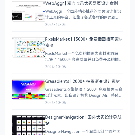
WebAggr | 精心收录优秀网页设计案例
WebAggr一个国外精心挑选的网页设计和设
计工具的平台，汇集了各式各样的网页设计
案例，涵盖个人博客、时尚、设计、机构、
2024-12-05
电商等等前沿的创意作品，帮助创意设计人
员激发设计灵感，能够快速吸收优秀的设
PixelsMarket | 15000+ 免费插图插画素材
计，应
资源
PixelsMarket一个免费的插画类素材资源站，
汇集了 15000+ 套高质量并且免费开源的插图
插画和图标资源。
2024-10-06
Graaadients | 2000+ 抽象渐变设计素材
Graaadients收集整理了 2000+ 免费抽象渐变
设计元素，出自设计机构 Design Ali，整体渐
变色比较鲜艳，更像是 AI 生成的元素，需要
2024-10-06
设计小伙伴自行甄别挑选。
DesignerNavigation | 国外优秀设计导航
站
DesignerNavigation 一个涵盖设计全面的国