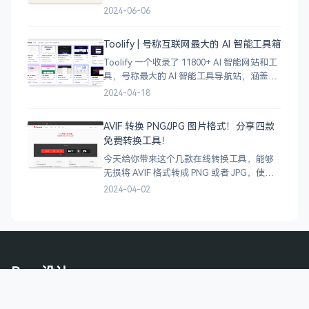
图案，通过艺术表达自己，让纹身不仅仅是
2024-06-06
皮肤上面的墨水，更像是个性、信仰和身份
的象征。
Toolify | 号称互联网最大的 AI 智能工具箱
Toolify 一个收录了 11800+ AI 智能网站和工
具，号称最大的 AI 智能工具导航站，涵盖了
AI 图像、AI 写作、AI 音视频工具、聊天机器
2024-04-18
人、AI 设计等等数不胜数，只要是互联网上
的
AVIF 转换 PNG/JPG 图片格式！分享四款
免费转换工具！
今天给你带来这个几款在线转换工具，能够
无损将 AVIF 格式转成 PNG 或者 JPG，使用
很简单，只需将 AVIF 图像拖拽上传即可完成
2024-04-02
转换，有需要的小伙伴可以试试哈。
Boss设计
Boss设计 | 收集国外设计素材网站的资源平台