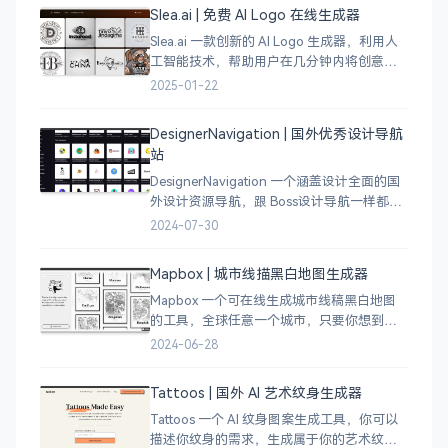
Slea.ai | 免费 AI Logo 在线生成器
Slea.ai 一款创新的 AI Logo 生成器，利用人
工智能技术，帮助用户在几分钟内将创意变
成精美的品牌 Logo。无论你是初创企业、电
2025-01-22
商店铺、自媒体运营者，还是设计师，都能
为你提供高质量的 Lo
DesignerNavigation | 国外优秀设计导航
站
DesignerNavigation 一个涵盖设计全面的国
外设计资源导航，跟 Boss设计导航一样都是
分门别类的划分设计灵感、资讯、UI 资源、
2024-07-30
插图插画、图库素材、以及各种设计工具。
Mapbox | 城市线描黑白地图生成器
Mapbox 一个可在线生成城市线稿黑白地图
的工具，全球任意一个城市，只要你想到的
城市，直接搜索城市名称，自动生成该城市
2024-06-28
的线稿风貌，可以通过鼠标拖拽选择城市的
角落，一幅优雅充满设计感的地图作品就完
Tattoos | 国外 AI 艺术纹身生成器
成了
Tattoos 一个 AI 纹身图案生成工具，你可以
描述你纹身的需求，生成属于你的艺术纹身