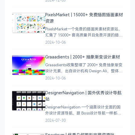
2024-12-05
电商等等前沿的创意作品，帮助创意设计人
员激发设计灵感，能够快速吸收优秀的设
PixelsMarket | 15000+ 免费插图插画素材
计，应
资源
PixelsMarket一个免费的插画类素材资源站，
汇集了 15000+ 套高质量并且免费开源的插图
插画和图标资源。
2024-10-06
Graaadients | 2000+ 抽象渐变设计素材
Graaadients收集整理了 2000+ 免费抽象渐变
设计元素，出自设计机构 Design Ali，整体渐
变色比较鲜艳，更像是 AI 生成的元素，需要
2024-10-06
设计小伙伴自行甄别挑选。
DesignerNavigation | 国外优秀设计导航
站
DesignerNavigation 一个涵盖设计全面的国
外设计资源导航，跟 Boss设计导航一样都是
分门别类的划分设计灵感、资讯、UI 资源、
2024-07-30
插图插画、图库素材、以及各种设计工具。
Spectrum | 优秀几何图形宝藏资源站