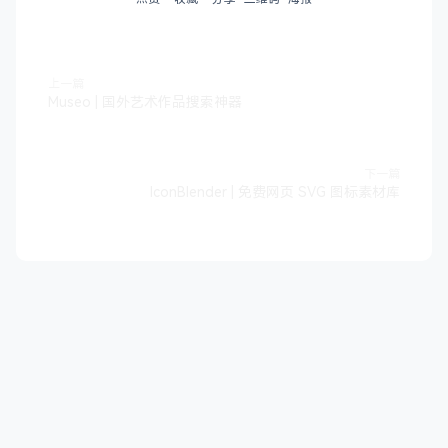
上一篇
Museo | 国外艺术作品搜索神器
下一篇
IconBlender | 免费网页 SVG 图标素材库