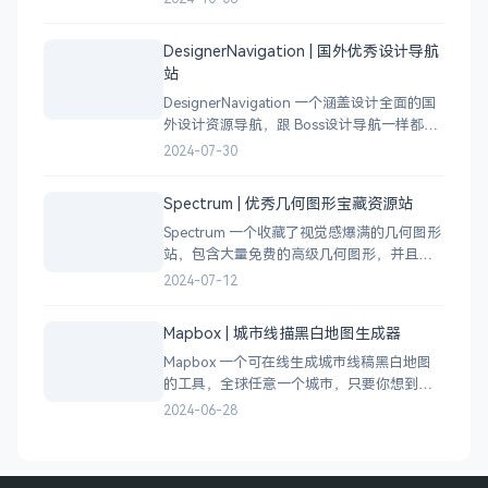
设计小伙伴自行甄别挑选。
DesignerNavigation | 国外优秀设计导航
站
DesignerNavigation 一个涵盖设计全面的国
外设计资源导航，跟 Boss设计导航一样都是
分门别类的划分设计灵感、资讯、UI 资源、
2024-07-30
插图插画、图库素材、以及各种设计工具。
Spectrum | 优秀几何图形宝藏资源站
Spectrum 一个收藏了视觉感爆满的几何图形
站，包含大量免费的高级几何图形，并且每
周都会更新 100 个几何图案，不断的完善能
2024-07-12
让视觉设计师获取灵感，提升创作能力，激
发无限创意。
Mapbox | 城市线描黑白地图生成器
Mapbox 一个可在线生成城市线稿黑白地图
的工具，全球任意一个城市，只要你想到的
城市，直接搜索城市名称，自动生成该城市
2024-06-28
的线稿风貌，可以通过鼠标拖拽选择城市的
角落，一幅优雅充满设计感的地图作品就完
成了