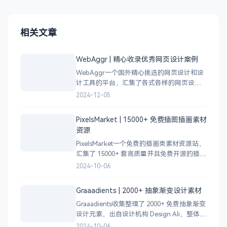
相关文章
WebAggr | 精心收录优秀网页设计案例
WebAggr一个国外精心挑选的网页设计和设
计工具的平台，汇集了各式各样的网页设计
案例，涵盖个人博客、时尚、设计、机构、
2024-12-05
电商等等前沿的创意作品，帮助创意设计人
员激发设计灵感，能够快速吸收优秀的设
PixelsMarket | 15000+ 免费插图插画素材
计，应
资源
PixelsMarket一个免费的插画类素材资源站，
汇集了 15000+ 套高质量并且免费开源的插图
插画和图标资源。
2024-10-06
Graaadients | 2000+ 抽象渐变设计素材
Graaadients收集整理了 2000+ 免费抽象渐变
设计元素，出自设计机构 Design Ali，整体渐
变色比较鲜艳，更像是 AI 生成的元素，需要
2024-10-06