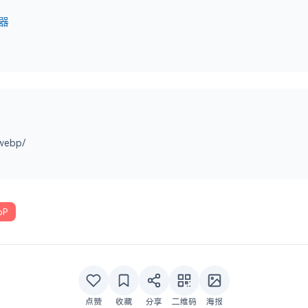
辑器
webp/
bP
点赞
收藏
分享
二维码
海报