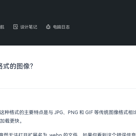
航
设计笔记
电脑日志
文件格式的图像？
这种格式的主要特点是与 JPG、PNG 和 GIF 等传统图像格
加载更快。
op 竟然无法打开扩展名为 .webp 的文件，如果你看到这个错误