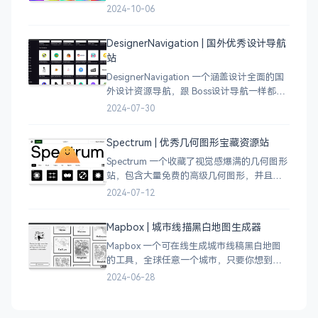
变色比较鲜艳，更像是 AI 生成的元素，需要
2024-10-06
设计小伙伴自行甄别挑选。
DesignerNavigation | 国外优秀设计导航
站
DesignerNavigation 一个涵盖设计全面的国
外设计资源导航，跟 Boss设计导航一样都是
分门别类的划分设计灵感、资讯、UI 资源、
2024-07-30
插图插画、图库素材、以及各种设计工具。
Spectrum | 优秀几何图形宝藏资源站
Spectrum 一个收藏了视觉感爆满的几何图形
站，包含大量免费的高级几何图形，并且每
周都会更新 100 个几何图案，不断的完善能
2024-07-12
让视觉设计师获取灵感，提升创作能力，激
发无限创意。
Mapbox | 城市线描黑白地图生成器
Mapbox 一个可在线生成城市线稿黑白地图
的工具，全球任意一个城市，只要你想到的
城市，直接搜索城市名称，自动生成该城市
2024-06-28
的线稿风貌，可以通过鼠标拖拽选择城市的
角落，一幅优雅充满设计感的地图作品就完
成了