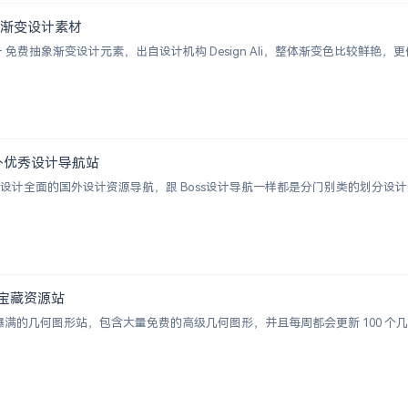
+ 抽象渐变设计素材
 2000+ 免费抽象渐变设计元素，出自设计机构 Design Ali，整体渐变色比较
 | 国外优秀设计导航站
ion 一个涵盖设计全面的国外设计资源导航，跟 Boss设计导航一样都是分门别类的
图形宝藏资源站
视觉感爆满的几何图形站，包含大量免费的高级几何图形，并且每周都会更新 100