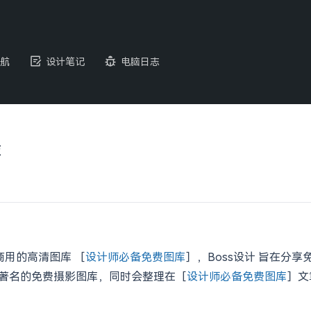
航
设计笔记
电脑日志
库
可商用的高清图库 ［
设计师必备免费图库
］，Boss设计 旨在分
世界著名的免费摄影图库，同时会整理在［
设计师必备免费图库
］文