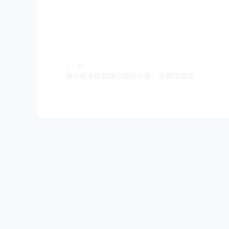
上一篇
演示佛系体和演示悠然小楷，免费可商用