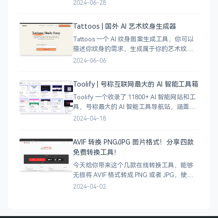
城市，直接搜索城市名称，自动生成该城市
2024-06-28
的线稿风貌，可以通过鼠标拖拽选择城市的
角落，一幅优雅充满设计感的地图作品就完
Tattoos | 国外 AI 艺术纹身生成器
成了
Tattoos 一个 AI 纹身图案生成工具，你可以
描述你纹身的需求，生成属于你的艺术纹身
图案，通过艺术表达自己，让纹身不仅仅是
2024-06-06
皮肤上面的墨水，更像是个性、信仰和身份
的象征。
Toolify | 号称互联网最大的 AI 智能工具箱
Toolify 一个收录了 11800+ AI 智能网站和工
具，号称最大的 AI 智能工具导航站，涵盖了
AI 图像、AI 写作、AI 音视频工具、聊天机器
2024-04-18
人、AI 设计等等数不胜数，只要是互联网上
的
AVIF 转换 PNG/JPG 图片格式！分享四款
免费转换工具！
今天给你带来这个几款在线转换工具，能够
无损将 AVIF 格式转成 PNG 或者 JPG，使用
很简单，只需将 AVIF 图像拖拽上传即可完成
2024-04-02
转换，有需要的小伙伴可以试试哈。