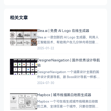
相关文章
Slea.ai | 免费 AI Logo 在线生成器
Slea.ai 一款创新的 AI Logo 生成器，利用人
工智能技术，帮助用户在几分钟内将创意变
成精美的品牌 Logo。无论你是初创企业、电
2025-01-22
商店铺、自媒体运营者，还是设计师，都能
为你提供高质量的 Lo
DesignerNavigation | 国外优秀设计导航
站
DesignerNavigation 一个涵盖设计全面的国
外设计资源导航，跟 Boss设计导航一样都是
分门别类的划分设计灵感、资讯、UI 资源、
2024-07-30
插图插画、图库素材、以及各种设计工具。
Mapbox | 城市线描黑白地图生成器
Mapbox 一个可在线生成城市线稿黑白地图
的工具，全球任意一个城市，只要你想到的