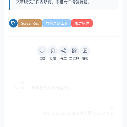
文章版权归作者所有，未经允许请勿转载。
ScreenRec
屏幕录制工具
录屏软件
点赞
收藏
分享
二维码
海报
上一篇
WallsPic | 最具新潮的高清壁纸站
下一篇
Animate.css | 前端开发人员 CSS 动画库