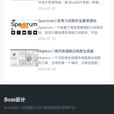
外设计资源导航，跟 Boss设计导航一样都是
分门别类的划分设计灵感、资讯、UI 资源、
2024-07-30
插图插画、图库素材、以及各种设计工具。
Spectrum | 优秀几何图形宝藏资源站
Spectrum 一个收藏了视觉感爆满的几何图形
站，包含大量免费的高级几何图形，并且每
周都会更新 100 个几何图案，不断的完善能
2024-07-12
让视觉设计师获取灵感，提升创作能力，激
发无限创意。
Mapbox | 城市线描黑白地图生成器
Mapbox 一个可在线生成城市线稿黑白地图
的工具，全球任意一个城市，只要你想到的
城市，直接搜索城市名称，自动生成该城市
2024-06-28
的线稿风貌，可以通过鼠标拖拽选择城市的
角落，一幅优雅充满设计感的地图作品就完
成了
Boss设计
Boss设计 | 收集国外设计素材网站的资源平台