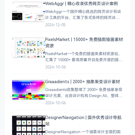
WebAggr | 精心收录优秀网页设计案例
WebAggr一个国外精心挑选的网页设计和设
计工具的平台，汇集了各式各样的网页设计
案例，涵盖个人博客、时尚、设计、机构、
2024-12-05
电商等等前沿的创意作品，帮助创意设计人
员激发设计灵感，能够快速吸收优秀的设
PixelsMarket | 15000+ 免费插图插画素材
计，应
资源
PixelsMarket一个免费的插画类素材资源站，
汇集了 15000+ 套高质量并且免费开源的插图
插画和图标资源。
2024-10-06
Graaadients | 2000+ 抽象渐变设计素材
Graaadients收集整理了 2000+ 免费抽象渐变
设计元素，出自设计机构 Design Ali，整体渐
变色比较鲜艳，更像是 AI 生成的元素，需要
2024-10-06
设计小伙伴自行甄别挑选。
DesignerNavigation | 国外优秀设计导航
站
DesignerNavigation 一个涵盖设计全面的国