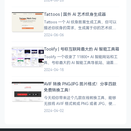
2024-06-28
的线稿风貌，可以通过鼠标拖拽选择城市的
角落，一幅优雅充满设计感的地图作品就完
Tattoos | 国外 AI 艺术纹身生成器
成了
Tattoos 一个 AI 纹身图案生成工具，你可以
描述你纹身的需求，生成属于你的艺术纹身
图案，通过艺术表达自己，让纹身不仅仅是
2024-06-06
皮肤上面的墨水，更像是个性、信仰和身份
的象征。
Toolify | 号称互联网最大的 AI 智能工具箱
Toolify 一个收录了 11800+ AI 智能网站和工
具，号称最大的 AI 智能工具导航站，涵盖了
AI 图像、AI 写作、AI 音视频工具、聊天机器
2024-04-18
人、AI 设计等等数不胜数，只要是互联网上
的
AVIF 转换 PNG/JPG 图片格式！分享四款
免费转换工具！
今天给你带来这个几款在线转换工具，能够
无损将 AVIF 格式转成 PNG 或者 JPG，使用
很简单，只需将 AVIF 图像拖拽上传即可完成
2024-04-02
转换，有需要的小伙伴可以试试哈。