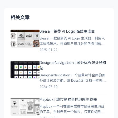
相关文章
Slea.ai | 免费 AI Logo 在线生成器
Slea.ai 一款创新的 AI Logo 生成器，利用人
工智能技术，帮助用户在几分钟内将创意变
成精美的品牌 Logo。无论你是初创企业、电
2025-01-22
商店铺、自媒体运营者，还是设计师，都能
为你提供高质量的 Lo
DesignerNavigation | 国外优秀设计导航
站
DesignerNavigation 一个涵盖设计全面的国
外设计资源导航，跟 Boss设计导航一样都是
分门别类的划分设计灵感、资讯、UI 资源、
2024-07-30
插图插画、图库素材、以及各种设计工具。
Mapbox | 城市线描黑白地图生成器
Mapbox 一个可在线生成城市线稿黑白地图
的工具，全球任意一个城市，只要你想到的
城市，直接搜索城市名称，自动生成该城市