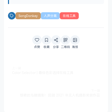
SongDonkey
人声分离
在线工具
点赞
收藏
分享
二维码
海报
上一篇
Color Selector | 最佳色彩选择在线工具
下一篇
惊艳的鸟瞰摄影！回顾 2021 年无人机摄影奖获作品