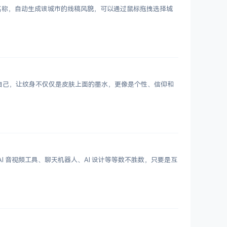
市名称，自动生成该城市的线稿风貌，可以通过鼠标拖拽选择城
表达自己，让纹身不仅仅是皮肤上面的墨水，更像是个性、信仰和
 写作、AI 音视频工具、聊天机器人、AI 设计等等数不胜数，只要是互