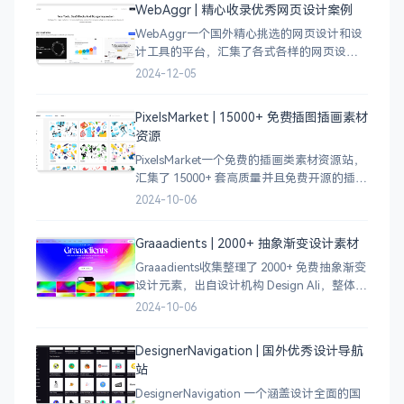
WebAggr | 精心收录优秀网页设计案例
WebAggr一个国外精心挑选的网页设计和设
计工具的平台，汇集了各式各样的网页设计
案例，涵盖个人博客、时尚、设计、机构、
2024-12-05
电商等等前沿的创意作品，帮助创意设计人
员激发设计灵感，能够快速吸收优秀的设
PixelsMarket | 15000+ 免费插图插画素材
计，应
资源
PixelsMarket一个免费的插画类素材资源站，
汇集了 15000+ 套高质量并且免费开源的插图
插画和图标资源。
2024-10-06
Graaadients | 2000+ 抽象渐变设计素材
Graaadients收集整理了 2000+ 免费抽象渐变
设计元素，出自设计机构 Design Ali，整体渐
变色比较鲜艳，更像是 AI 生成的元素，需要
2024-10-06
设计小伙伴自行甄别挑选。
DesignerNavigation | 国外优秀设计导航
站
DesignerNavigation 一个涵盖设计全面的国