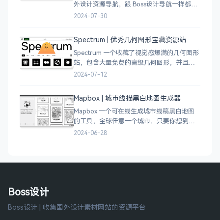
外设计资源导航，跟 Boss设计导航一样都是
分门别类的划分设计灵感、资讯、UI 资源、
2024-07-30
插图插画、图库素材、以及各种设计工具。
Spectrum | 优秀几何图形宝藏资源站
Spectrum 一个收藏了视觉感爆满的几何图形
站，包含大量免费的高级几何图形，并且每
周都会更新 100 个几何图案，不断的完善能
2024-07-12
让视觉设计师获取灵感，提升创作能力，激
发无限创意。
Mapbox | 城市线描黑白地图生成器
Mapbox 一个可在线生成城市线稿黑白地图
的工具，全球任意一个城市，只要你想到的
城市，直接搜索城市名称，自动生成该城市
2024-06-28
的线稿风貌，可以通过鼠标拖拽选择城市的
角落，一幅优雅充满设计感的地图作品就完
成了
Boss设计
Boss设计 | 收集国外设计素材网站的资源平台