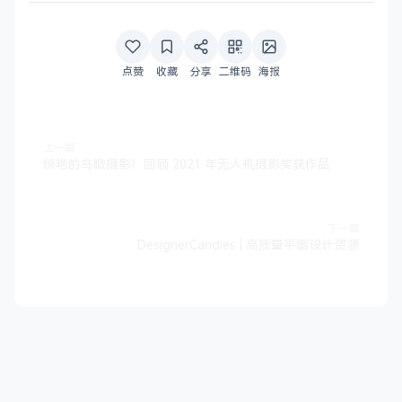
点赞
收藏
分享
二维码
海报
上一篇
惊艳的鸟瞰摄影！回顾 2021 年无人机摄影奖获作品
下一篇
DesignerCandies | 高质量平面设计资源