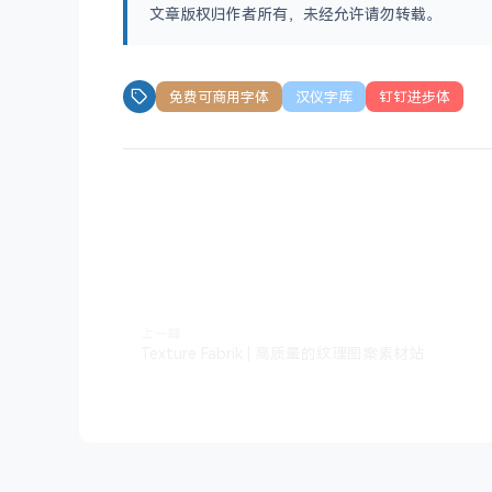
文章版权归作者所有，未经允许请勿转载。
免费可商用字体
汉仪字库
钉钉进步体
上一篇
Texture Fabrik | 高质量的纹理图案素材站