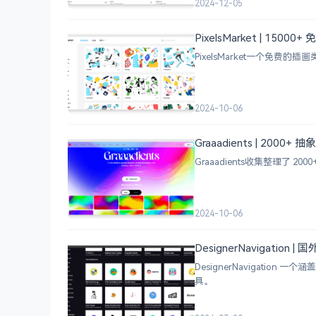
2024-12-05
PixelsMarket | 15
PixelsMarket一个免费
2024-10-06
Graaadients | 2000
Graaadients收集整理了
2024-10-06
DesignerNavigation
DesignerNavigat
具。